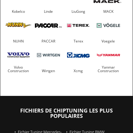
Kobelco
Linde
LiuGong
MACK
NUHN
PACCAR
Terex
Voegele
Volvo
Yanmar
Construction
Wirtgen
Xcmg
Construction
FICHIERS DE CHIPTUNING LES PLUS
POPULAIRES
Fichier Tuning Mercedes-
Fichier Tuning BMW