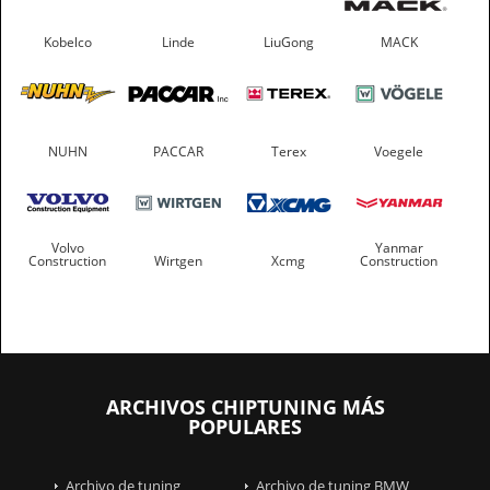
Kobelco
Linde
LiuGong
MACK
NUHN
PACCAR
Terex
Voegele
Volvo
Yanmar
Construction
Wirtgen
Xcmg
Construction
ARCHIVOS CHIPTUNING MÁS
POPULARES
Archivo de tuning
Archivo de tuning BMW