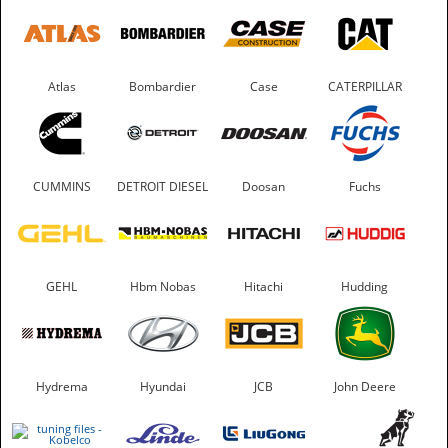
Atlas
Bombardier
Case
CATERPILLAR
CUMMINS
DETROIT DIESEL
Doosan
Fuchs
GEHL
Hbm Nobas
Hitachi
Hudding
Hydrema
Hyundai
JCB
John Deere