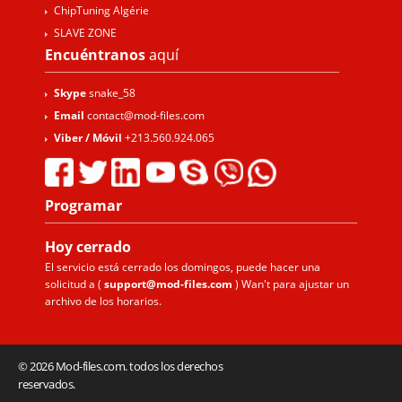
ChipTuning Algérie
SLAVE ZONE
Encuéntranos
aquí
Skype
snake_58
Email
contact@mod-files.com
Viber / Móvil
+213.560.924.065
Programar
Hoy
cerrado
El servicio está cerrado los domingos, puede hacer una
solicitud a (
support@mod-files.com
) Wan't para ajustar un
archivo de los horarios.
© 2026 Mod-files.com. todos los derechos
reservados.