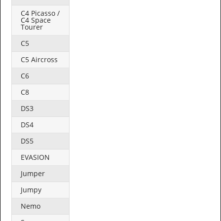
C4 Picasso /
C4 Space
Tourer
C5
C5 Aircross
C6
C8
DS3
DS4
DS5
EVASION
Jumper
Jumpy
Nemo