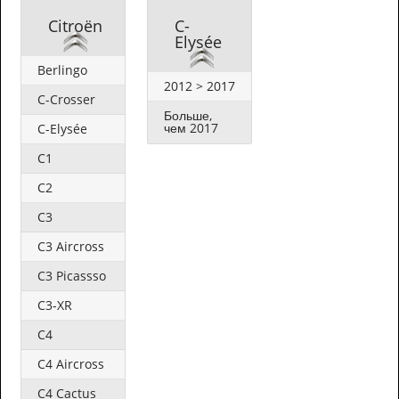
Citroën
C-
Elysée
Berlingo
2012 > 2017
C-Crosser
Больше,
чем 2017
C-Elysée
C1
C2
C3
C3 Aircross
C3 Picassso
C3-XR
C4
C4 Aircross
C4 Cactus