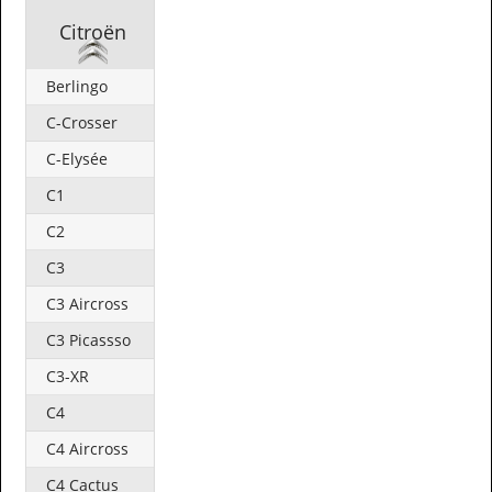
Citroën
Berlingo
C-Crosser
C-Elysée
C1
C2
C3
C3 Aircross
C3 Picassso
C3-XR
C4
C4 Aircross
C4 Cactus