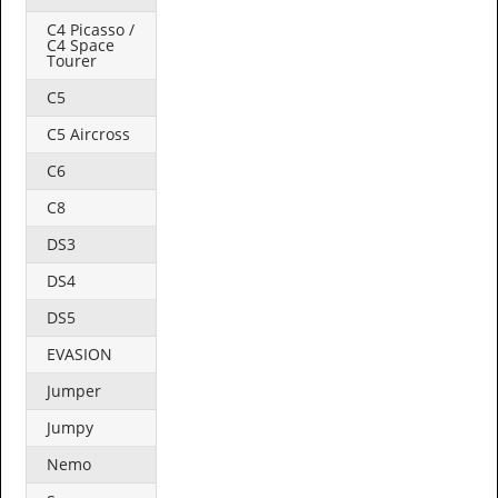
C4 Picasso /
C4 Space
Tourer
C5
C5 Aircross
C6
C8
DS3
DS4
DS5
EVASION
Jumper
Jumpy
Nemo