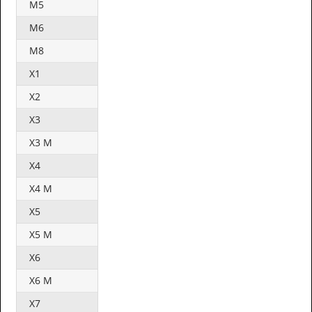
M5
M6
M8
X1
X2
X3
X3 M
X4
X4 M
X5
X5 M
X6
X6 M
X7