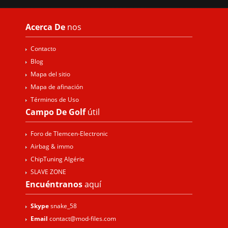
Acerca De
nos
Contacto
Blog
Mapa del sitio
Mapa de afinación
Términos de Uso
Campo De Golf
útil
Foro de Tlemcen-Electronic
Airbag & immo
ChipTuning Algérie
SLAVE ZONE
Encuéntranos
aquí
Skype
snake_58
Email
contact@mod-files.com