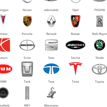
organ
Nissan
oldsmobile
Opel
PAGANI
ontiac
Porsche
Renault
Roewe
Rolls Royce
Saturn
Scion
Seat
Secma
Skoda
SWM
Tank
Tata
Tesla
Toyota
stfield
WEY
Wiesmann