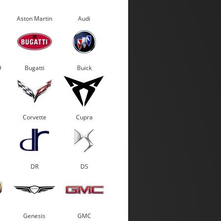
Aston Martin
Audi
D
Bugatti
Buick
Corvette
Cupra
DR
DS
Genesis
GMC