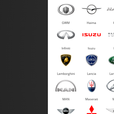
GWM
Haima
Infiniti
Isuzu
Lamborghini
Lancia
La
MAN
Maserati