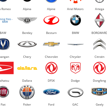
a Romeo
Alpina
Alpine
Ariel Motors
Artega
BAW
Bentley
Besturn
BMW
BORGWAR
hangan
Chery
Chevrolet
Chrysler
Citroën
ihatsu
Dallara
DFSK
Dodge
Dongfeng
Fiat
Fisker
Ford
GAC
Geely