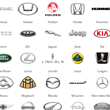
Haval
Hawtai
Holden
Honda
Hummer
Iveco
JAC
Jaguar
Jeep
Kia
nd Rover
Lexus
Lincoln
Lotus
Luxgen
Maxus
Maybach
Mazda
McLaren
Mercedes-Be