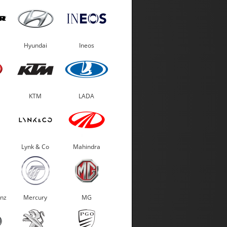
Hyundai
Ineos
KTM
LADA
Lynk & Co
Mahindra
nz
Mercury
MG