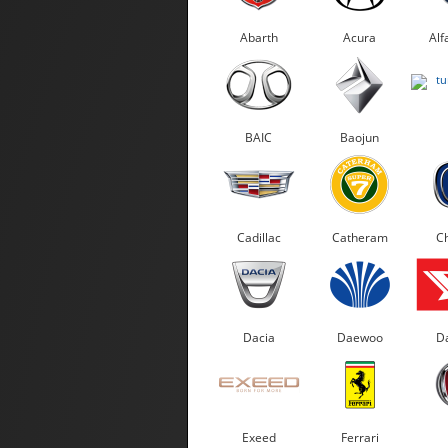
Abarth
Acura
Alf
BAIC
Baojun
Cadillac
Catheram
C
Dacia
Daewoo
Da
Exeed
Ferrari