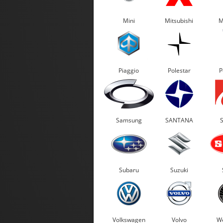
Mini
Mitsubishi
M
Piaggio
Polestar
P
Samsung
SANTANA
Subaru
Suzuki
Volkswagen
Volvo
We